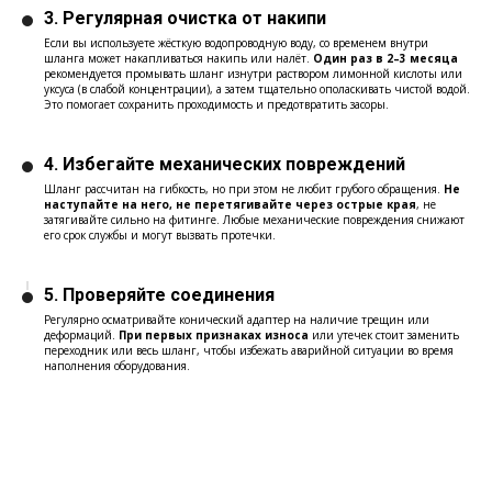
3.
Регулярная очистка от накипи
Если вы используете жёсткую водопроводную воду, со временем внутри
шланга может накапливаться накипь или налёт.
Один раз в 2–3 месяца
рекомендуется промывать шланг изнутри раствором лимонной кислоты или
уксуса (в слабой концентрации), а затем тщательно ополаскивать чистой водой.
Это помогает сохранить проходимость и предотвратить засоры.
4.
Избегайте механических повреждений
Шланг рассчитан на гибкость, но при этом не любит грубого обращения.
Не
наступайте на него, не перетягивайте через острые края
, не
затягивайте сильно на фитинге. Любые механические повреждения снижают
его срок службы и могут вызвать протечки.
5.
Проверяйте соединения
Регулярно осматривайте конический адаптер на наличие трещин или
деформаций.
При первых признаках износа
или утечек стоит заменить
переходник или весь шланг, чтобы избежать аварийной ситуации во время
наполнения оборудования.