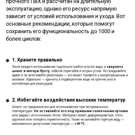
прочного ПВХ и рассчитан на длительную
эксплуатацию, однако его ресурс напрямую
зависит от условий использования и ухода. Вот
основные рекомендации, которые помогут
сохранить его функциональность до 1000 и
более циклов:
1.
Храните правильно
После каждого использования тщательно слейте остатки воды и
сверните
шланг в мягкую бухту
, избегая перегибов и острых углов. Не складывайте
вдвое и не затягивайте резинками — это может привести к микротрещинам и
заломам. Идеально — хранить в подвешенном виде на крючке или в
контейнере для аксессуаров.
2.
Избегайте воздействия высоких температур
Шланг не предназначен для использования при экстремальных
температурах.
Не оставляйте его под прямыми солнечными лучами
или рядом с источниками тепла. Материал может деформироваться, стать
хрупким или потерять герметичность. Также не заливайте горячую воду —
максимально допустимая температура —
+45 °C
.