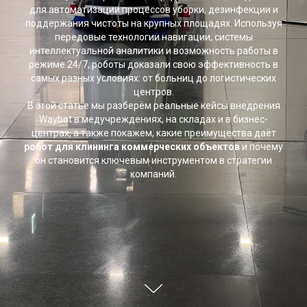
для автоматизации процессов уборки, дезинфекции и
поддержания чистоты на крупных площадях. Используя
передовые технологии навигации, системы
интеллектуальной аналитики и возможность работы в
режиме 24/7, роботы доказали свою эффективность в
самых разных условиях: от больниц до логистических
центров.
В этой статье мы разберём реальные кейсы внедрения
Waybot в медучреждениях, на складах и в бизнес-
центрах, а также покажем, какие преимущества даёт
робот для клининга коммерческих объектов
и почему
он становится ключевым инструментом в стратегии
компаний.