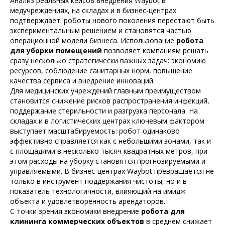
Анализ реальных кейсов внедрения Waybot в
медучреждениях, на складах и в бизнес-центрах
подтверждает: роботы нового поколения перестают быть
экспериментальным решением и становятся частью
операционной модели бизнеса. Использование
робота
для уборки помещений
позволяет компаниям решать
сразу несколько стратегически важных задач: экономию
ресурсов, соблюдение санитарных норм, повышение
качества сервиса и внедрение инноваций.
Для медицинских учреждений главным преимуществом
становится снижение рисков распространения инфекций,
поддержание стерильности и разгрузка персонала. На
складах и в логистических центрах ключевым фактором
выступает масштабируемость: робот одинаково
эффективно справляется как с небольшими зонами, так и
с площадями в несколько тысяч квадратных метров, при
этом расходы на уборку становятся прогнозируемыми и
управляемыми. В бизнес-центрах Waybot превращается не
только в инструмент поддержания чистоты, но и в
показатель технологичности, влияющий на имидж
объекта и удовлетворённость арендаторов.
С точки зрения экономики внедрение
робота для
клининга коммерческих объектов
в среднем снижает