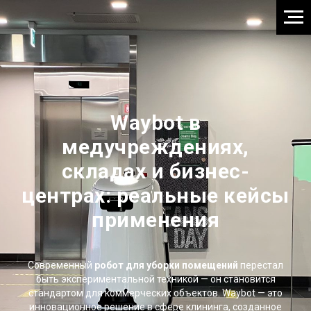
Waybot в
медучреждениях,
складах и бизнес-
центрах: реальные кейсы
применения
Современный
робот для уборки помещений
перестал
быть экспериментальной техникой — он становится
стандартом для коммерческих объектов. Waybot — это
инновационное решение в сфере клининга, созданное