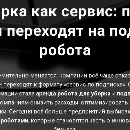
орка как сервис: 
 переходят на по
робота
мительно меняется: компании всё чаще отка
 переходят к формату «сервис по подписке». 
рмации стала
аренда робота для уборки
и
подп
омпаниям снизить расходы, оптимизировать 
рки. Сегодня всё больше предприятий выбира
с роботами
, которые становятся частью инно
бизнеса.