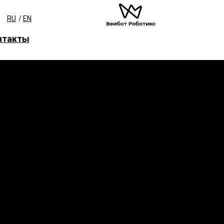
RU
/
EN
нтакты