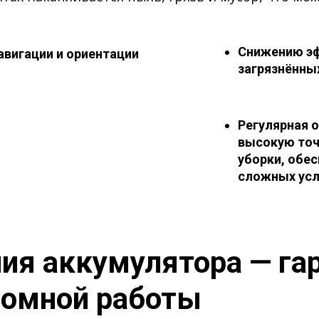
Снижению эф
авигации и ориентации
загрязнённы
Регулярная 
высокую точ
уборки, обе
сложных усл
ия аккумулятора — га
номной работы