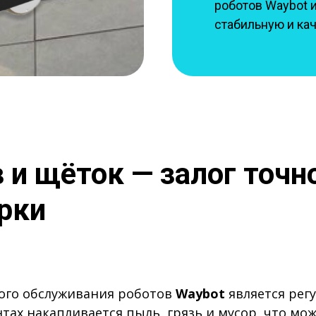
роботов Waybot и
стабильную и ка
 и щёток — залог точн
рки
ого обслуживания роботов
Waybot
является регу
тах накапливается пыль, грязь и мусор, что мож