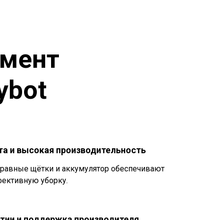
амент
ybot
та и высокая производительность
правные щётки и аккумулятор обеспечивают
фективную уборку.
нтии и поддержка производителя