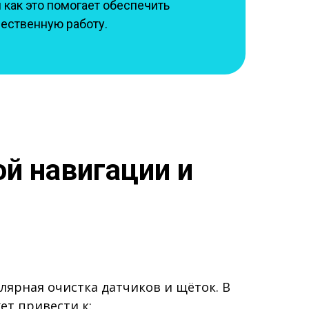
 как это помогает обеспечить
чественную работу.
ой навигации и
лярная очистка датчиков и щёток. В
ет привести к: