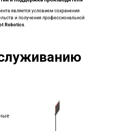
нта является условием сохранения
ельств и получения профессиональной
t Robotics
.
бслуживанию
нные