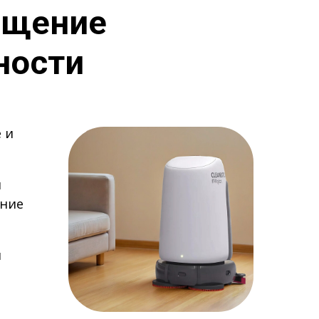
ащение
ности
 и
й
ение
и