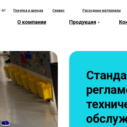
1-61
Покупка и аренда
Сервис
Расходные материалы
О компании
Продукция
Ко
Станд
реглам
технич
обслу