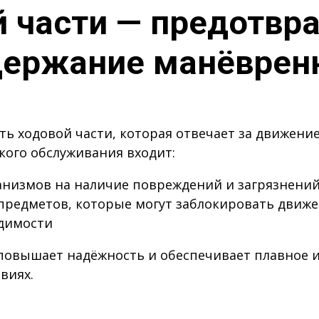
й части — предотвр
держание манёврен
ь ходовой части, которая отвечает за движение
кого обслуживания входит:
анизмов на наличие повреждений и загрязнени
 предметов, которые могут заблокировать движ
одимости
 повышает надёжность и обеспечивает плавное 
виях.