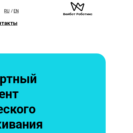
RU
/
EN
нтакты
артный
ент
еского
живания