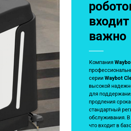
робото
входит
важно
Компания
Waybot
профессиональн
серии
Waybot Cl
высокой надежн
для поддержания
продления срока
стандартный рег
обслуживания. В
что входит в ба