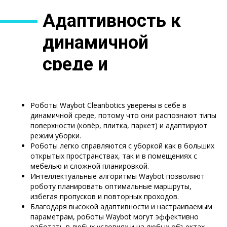
Адаптивность к
динамичной
среде и
различным
типам
Роботы Waybot Cleanbotics уверены в себе в
динамичной среде, потому что они распознают типы
помещений
поверхности (ковёр, плитка, паркет) и адаптируют
режим уборки.
Роботы легко справляются с уборкой как в больших
открытых пространствах, так и в помещениях с
мебелью и сложной планировкой.
Интеллектуальные алгоритмы Waybot позволяют
роботу планировать оптимальные маршруты,
избегая пропусков и повторных проходов.
Благодаря высокой адаптивности и настраиваемым
параметрам, роботы Waybot могут эффективно
работать в любых условиях и на любых объектах.