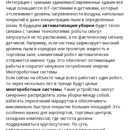
Интеграция с «умными зданиями»Современные здания всё
чаще оснащаются IoT-системами и датчиками, которые
отслеживают уровень загрязнённости воздуха, напольных
покрытий и даже концентрацию пыли в определённых
зонах. В будущем
автоматизация уборки
будет тесно
связана с такими технологиями: роботы смогут
запускаться не по расписанию, а по фактическому сигналу
датчиков. Например, если система зафиксирует высокий
уровень пыли в коридоре или пролитую жидкость в
торговом зале, клининговый робот автоматически
отправится именно туда. Это обеспечит оптимизацию
работы и сократит ненужное потребление энергии.
Многороботные системы
Если сейчас на объекте чаще всего работает один робот,
то через несколько лет в тренде будут целые
многороботные системы
. Такие устройства смогут
синхронно распределять зоны уборки между собой,
избегать пересечений маршрутов и обеспечивать
максимально быстрое покрытие больших площадей. Это
особенно важно для аэропортов, торговых центров,
складских комплексов, где чистота должна
поддерживаться круглосуточно. По сути,
роботизированные команды станут полноценной