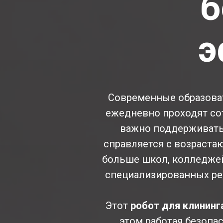
б
э
Современные образоват
ежедневно проходят сот
важно поддерживать 
справляется с возраста
больше школ, колледжей
специализированных ре
Этот
робот для клининг
этом работая безопа