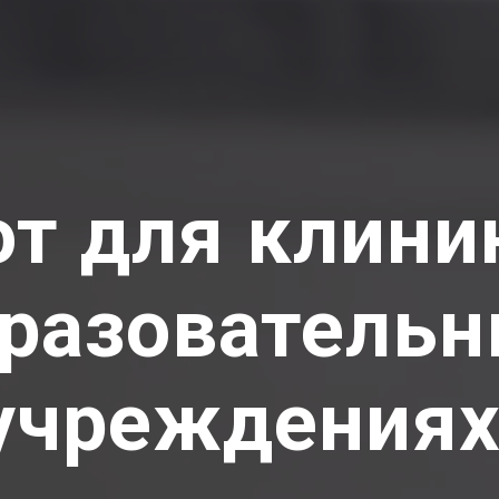
т для клини
разователь
учреждениях