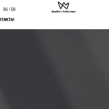
RU
/
EN
нтакты