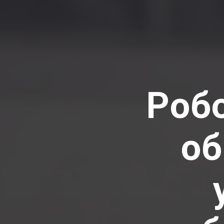
Робо
об