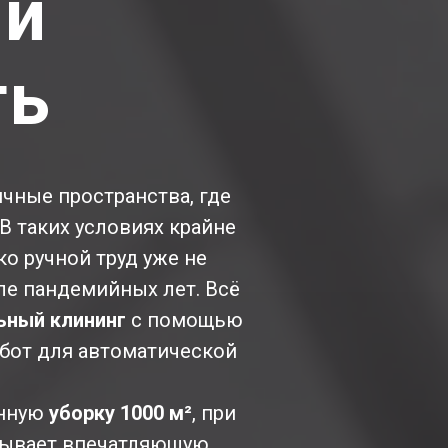
 и
ть
чные пространства, где
В таких условиях крайне
о ручной труд уже не
ле пандемийных лет. Всё
ьный клининг
с помощью
бот для автоматической
енную
уборку 1000 м²
, при
азывает впечатляющую