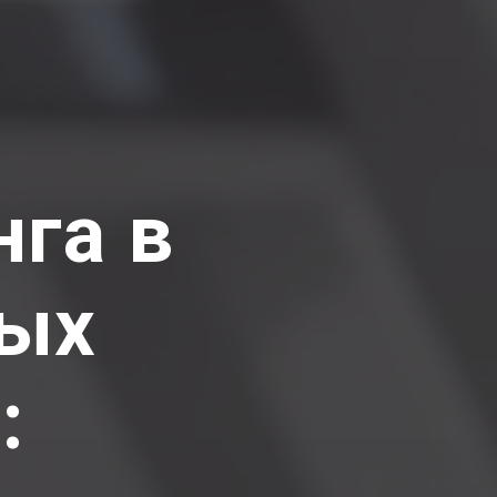
нга в
ных
: