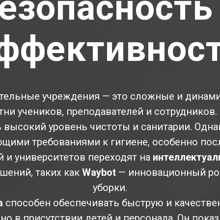
езопасность
ффективнос
ельные учреждения — это сложные и динами
ни учеников, преподавателей и сотрудников. 
высокий уровень чистоты и санитарии. Однак
ющими требованиями к гигиене, особенно пос
 и университетов переходят на
интеллектуал
шений, таких как
Waybot
— инновационный ро
уборки.
а
способен обеспечивать быструю и качеств
сно в присутствии детей и персонала. Он пок