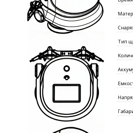
Матер
Снаря
Тип щ
Колич
Аккум
Емкос
Напря
Габар