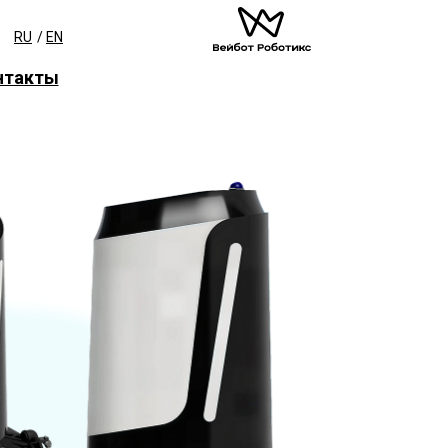
RU
/
EN
нтакты