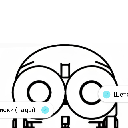
А
Щето
иски (пады)