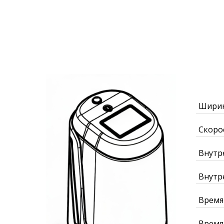
Ширин
Скорос
Внутр
Внутр
Время
Время