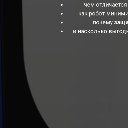
чем отличается
как робот миними
почему
защи
и насколько выгодн