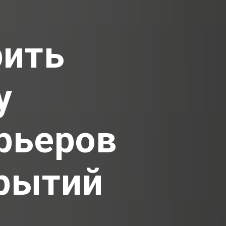
рить
у
рьеров
крытий