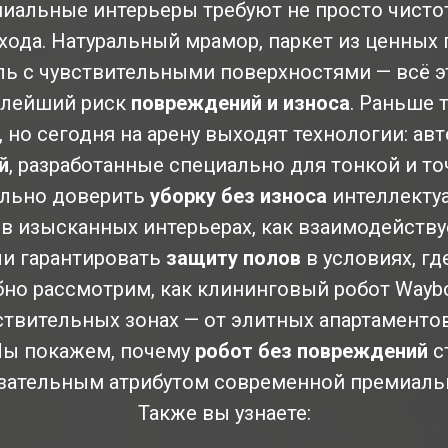
альные интерьеры требуют не просто чистот
ода. Натуральный мрамор, паркет из ценных 
ь с чувствительными поверхностями — всё э
алейший риск
повреждений и износа
. Раньше 
 но сегодня на арену выходят технологии: а
й
, разработанные специально для тонкой и то
ельно доверить
уборку без износа
интеллектуа
 в изысканных интерьерах, как взаимодейств
и гарантировать
защиту полов
в условиях, г
бно рассмотрим, как клининговый робот Waybo
ствительных зонах — от элитных апартаменто
Мы покажем, почему
робот без повреждений
с
язательным атрибутом современной премиаль
Также вы узнаете: