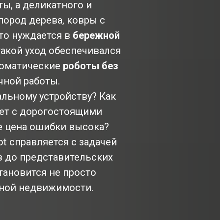
ы, а деликатного и
пород дерева, ковры с
то нуждается в
бережной
такой уход обеспечивался
втоматические
роботы без
чной работы.
льному устройству? Как
ует с дорогостоящими
де цена ошибки высока?
t справляется с задачей
в до представительских
тановится не просто
ной недвижимости.