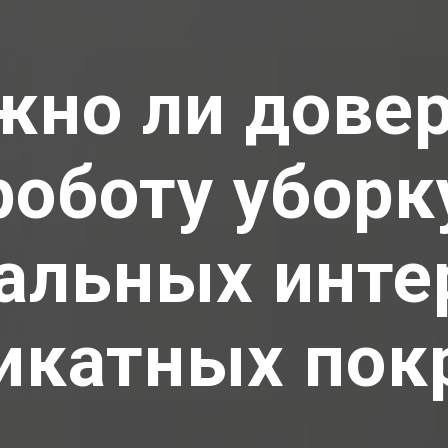
но ли дове
роботу уборк
альных инте
икатных по