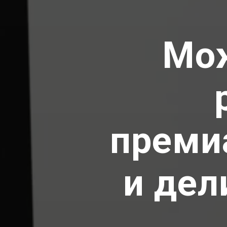
Мож
преми
и дел