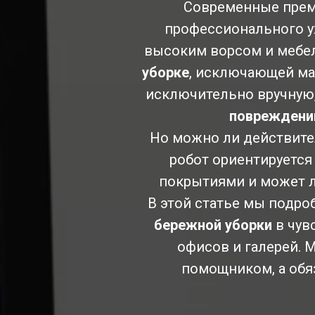
Современные преми
профессионального ух
высоким ворсом и мебел
уборке
, исключающей м
исключительно вручную,
повреждени
Но можно ли действит
робот ориентируется
покрытиями и может л
В этой статье мы подро
бережной уборки
в чув
офисов и галерей. 
помощником, а об