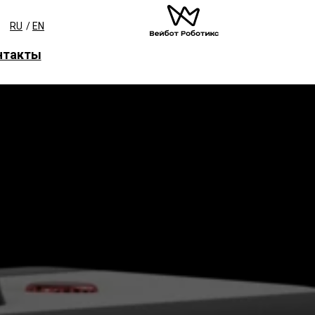
RU
/
EN
нтакты