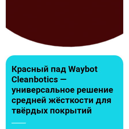
Красный пад Waybot
Cleanbotics —
универсальное решение
средней жёсткости для
твёрдых покрытий