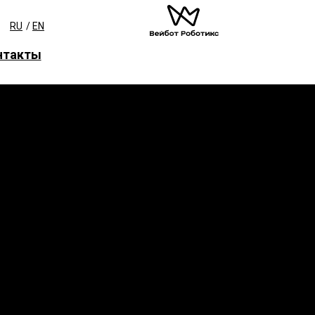
RU
/
EN
нтакты