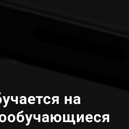
бучается на
мообучающиеся