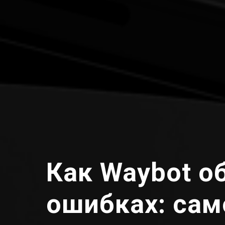
Как Waybot о
ошибках: са