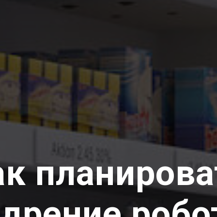
ак планирова
дрение робо