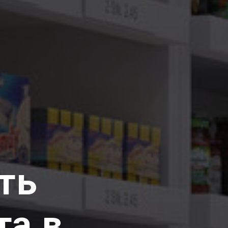
ть
та в