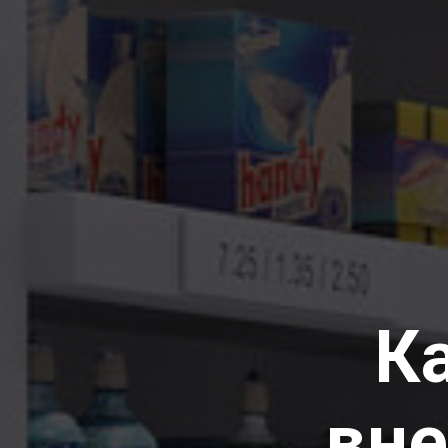
К
вне