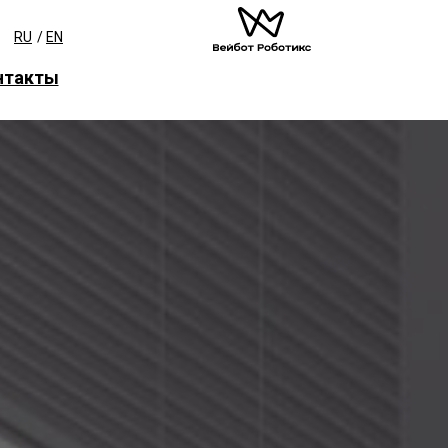
RU
/
EN
нтакты