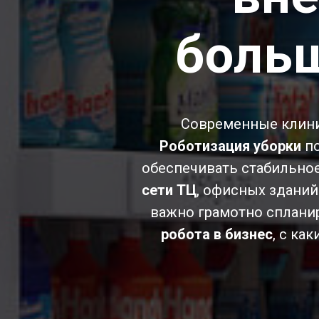
боль
Современные клини
Роботизация уборки
по
обеспечивать стабильное
сети ТЦ
, офисных зданий
важно грамотно спланир
робота в бизнес
, с ка