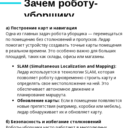
Зачем роботу-
уборщику
нужен лидар?
а) Построение карт и навигация
Одна из главных задач робота-уборщика — перемещаться
по помещению без столкновений и пропусков. Лидар
помогает устройству создавать точные карты помещения
в реальном времени. Это особенно важно для больших
площадей, таких как склады, офисы или магазины.
SLAM (Simultaneous Localization and Mapping):
Лидар используется в технологии SLAM, которая
позволяет роботу одновременно строить карту и
определять свое местоположение на ней. Это
обеспечивает автономное движение и
планирование маршрута.
Обновление карты:
Если в помещении появляются
новые препятствия (например, коробки или мебель),
лидар обнаруживает их и обновляет карту.
б) Безопасность и избегание столкновений
Роботы-уборщики часто работают в многолюдных