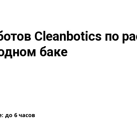
отов Cleanbotics по р
одном баке
е:
до 6 часов