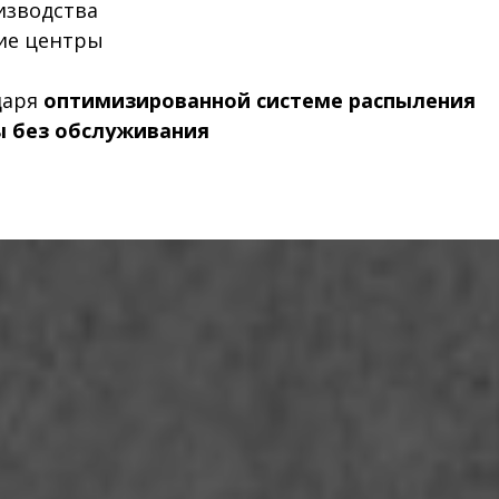
изводства
ие центры
даря
оптимизированной системе распыления
 без обслуживания