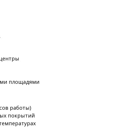
²
 центры
ими площадями
сов работы)
ных покрытий
температурах