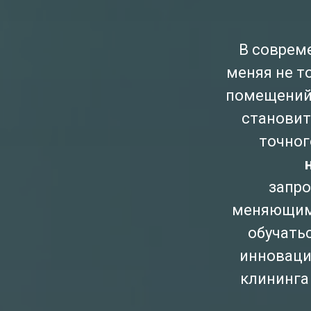
В соврем
меняя не т
помещений
становит
точног
запро
меняющимс
обучать
инноваци
клининга