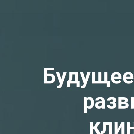
Будущее 
разв
кли