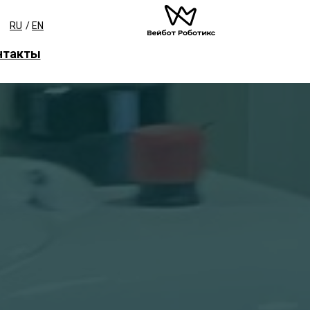
RU
/
EN
нтакты