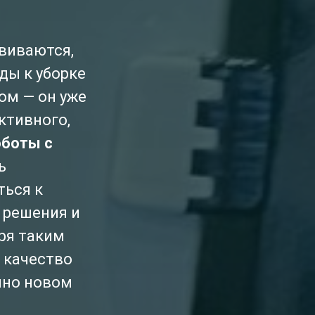
виваются,
ды к уборке
ом — он уже
ктивного,
боты с
ь
ться к
 решения и
ря таким
е качество
нно новом