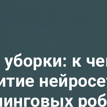
уборки: к ч
итие нейросе
нинговых роб