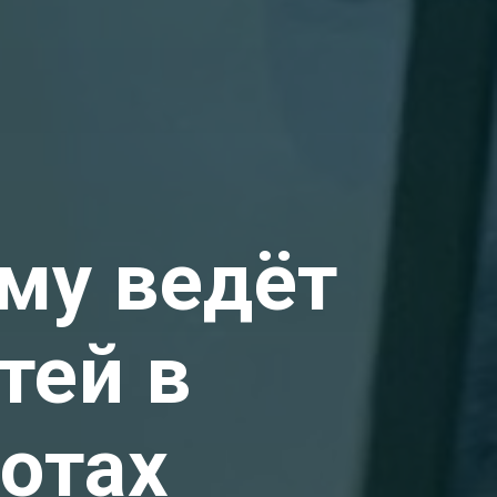
ему ведёт
тей в
отах